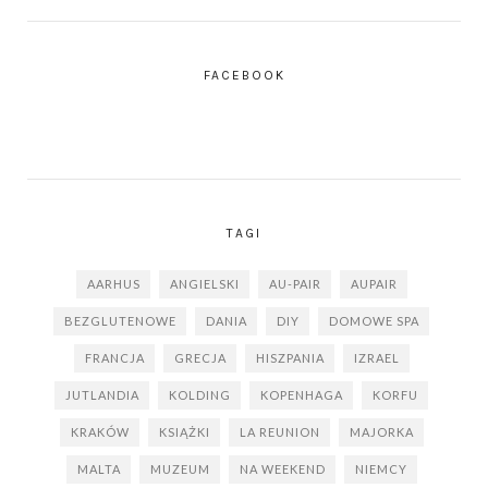
FACEBOOK
TAGI
AARHUS
ANGIELSKI
AU-PAIR
AUPAIR
BEZGLUTENOWE
DANIA
DIY
DOMOWE SPA
FRANCJA
GRECJA
HISZPANIA
IZRAEL
JUTLANDIA
KOLDING
KOPENHAGA
KORFU
KRAKÓW
KSIĄŻKI
LA REUNION
MAJORKA
MALTA
MUZEUM
NA WEEKEND
NIEMCY