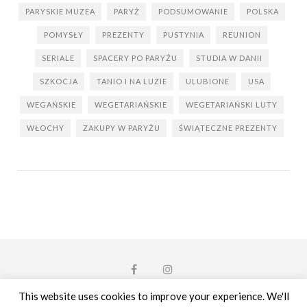
PARYSKIE MUZEA
PARYŻ
PODSUMOWANIE
POLSKA
POMYSŁY
PREZENTY
PUSTYNIA
REUNION
SERIALE
SPACERY PO PARYŻU
STUDIA W DANII
SZKOCJA
TANIO I NA LUZIE
ULUBIONE
USA
WEGAŃSKIE
WEGETARIAŃSKIE
WEGETARIAŃSKI LUTY
WŁOCHY
ZAKUPY W PARYŻU
ŚWIĄTECZNE PREZENTY
This website uses cookies to improve your experience. We'll