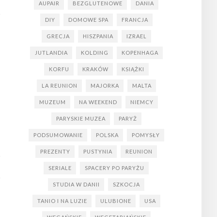
AUPAIR
BEZGLUTENOWE
DANIA
DIY
DOMOWE SPA
FRANCJA
GRECJA
HISZPANIA
IZRAEL
JUTLANDIA
KOLDING
KOPENHAGA
KORFU
KRAKÓW
KSIĄŻKI
LA REUNION
MAJORKA
MALTA
MUZEUM
NA WEEKEND
NIEMCY
PARYSKIE MUZEA
PARYŻ
PODSUMOWANIE
POLSKA
POMYSŁY
PREZENTY
PUSTYNIA
REUNION
SERIALE
SPACERY PO PARYŻU
STUDIA W DANII
SZKOCJA
TANIO I NA LUZIE
ULUBIONE
USA