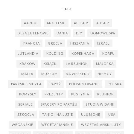
TAGI
AARHUS
ANGIELSKI
AU-PAIR
AUPAIR
BEZGLUTENOWE
DANIA
DIY
DOMOWE SPA
FRANCJA
GRECJA
HISZPANIA
IZRAEL
JUTLANDIA
KOLDING
KOPENHAGA
KORFU
KRAKÓW
KSIĄŻKI
LA REUNION
MAJORKA
MALTA
MUZEUM
NA WEEKEND
NIEMCY
PARYSKIE MUZEA
PARYŻ
PODSUMOWANIE
POLSKA
POMYSŁY
PREZENTY
PUSTYNIA
REUNION
SERIALE
SPACERY PO PARYŻU
STUDIA W DANII
SZKOCJA
TANIO I NA LUZIE
ULUBIONE
USA
WEGAŃSKIE
WEGETARIAŃSKIE
WEGETARIAŃSKI LUTY