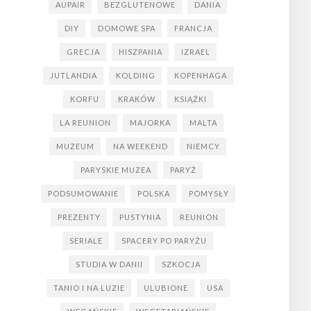
AUPAIR
BEZGLUTENOWE
DANIA
DIY
DOMOWE SPA
FRANCJA
GRECJA
HISZPANIA
IZRAEL
JUTLANDIA
KOLDING
KOPENHAGA
KORFU
KRAKÓW
KSIĄŻKI
LA REUNION
MAJORKA
MALTA
MUZEUM
NA WEEKEND
NIEMCY
PARYSKIE MUZEA
PARYŻ
PODSUMOWANIE
POLSKA
POMYSŁY
PREZENTY
PUSTYNIA
REUNION
SERIALE
SPACERY PO PARYŻU
STUDIA W DANII
SZKOCJA
TANIO I NA LUZIE
ULUBIONE
USA