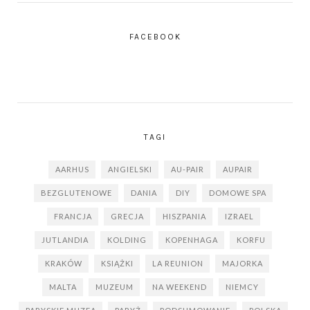
FACEBOOK
TAGI
AARHUS
ANGIELSKI
AU-PAIR
AUPAIR
BEZGLUTENOWE
DANIA
DIY
DOMOWE SPA
FRANCJA
GRECJA
HISZPANIA
IZRAEL
JUTLANDIA
KOLDING
KOPENHAGA
KORFU
KRAKÓW
KSIĄŻKI
LA REUNION
MAJORKA
MALTA
MUZEUM
NA WEEKEND
NIEMCY