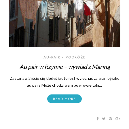
AU-PAIR
PODRÓŻE
•
Au pair w Rzymie – wywiad z Mariną
Zastanawialiście się kiedyś jak to jest wyjechać za granicę jako
au pair? Może chodzi wam po głowie taki…
READ MORE