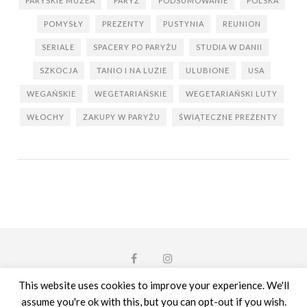
PARYSKIE MUZEA
PARYŻ
PODSUMOWANIE
POLSKA
POMYSŁY
PREZENTY
PUSTYNIA
REUNION
SERIALE
SPACERY PO PARYŻU
STUDIA W DANII
SZKOCJA
TANIO I NA LUZIE
ULUBIONE
USA
WEGAŃSKIE
WEGETARIAŃSKIE
WEGETARIAŃSKI LUTY
WŁOCHY
ZAKUPY W PARYŻU
ŚWIĄTECZNE PREZENTY
This website uses cookies to improve your experience. We'll
assume you're ok with this, but you can opt-out if you wish.