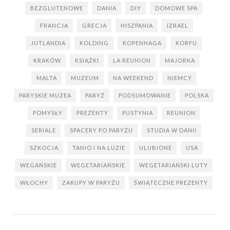
BEZGLUTENOWE
DANIA
DIY
DOMOWE SPA
FRANCJA
GRECJA
HISZPANIA
IZRAEL
JUTLANDIA
KOLDING
KOPENHAGA
KORFU
KRAKÓW
KSIĄŻKI
LA REUNION
MAJORKA
MALTA
MUZEUM
NA WEEKEND
NIEMCY
PARYSKIE MUZEA
PARYŻ
PODSUMOWANIE
POLSKA
POMYSŁY
PREZENTY
PUSTYNIA
REUNION
SERIALE
SPACERY PO PARYŻU
STUDIA W DANII
SZKOCJA
TANIO I NA LUZIE
ULUBIONE
USA
WEGAŃSKIE
WEGETARIAŃSKIE
WEGETARIAŃSKI LUTY
WŁOCHY
ZAKUPY W PARYŻU
ŚWIĄTECZNE PREZENTY