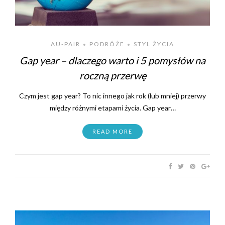
AU-PAIR
PODRÓŻE
STYL ŻYCIA
•
•
Gap year – dlaczego warto i 5 pomysłów na
roczną przerwę
Czym jest gap year? To nic innego jak rok (lub mniej) przerwy
między różnymi etapami życia. Gap year…
READ MORE