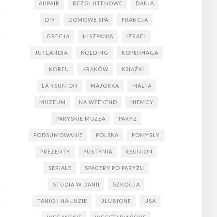
AUPAIR
BEZGLUTENOWE
DANIA
DIY
DOMOWE SPA
FRANCJA
GRECJA
HISZPANIA
IZRAEL
JUTLANDIA
KOLDING
KOPENHAGA
KORFU
KRAKÓW
KSIĄŻKI
LA REUNION
MAJORKA
MALTA
MUZEUM
NA WEEKEND
NIEMCY
PARYSKIE MUZEA
PARYŻ
PODSUMOWANIE
POLSKA
POMYSŁY
PREZENTY
PUSTYNIA
REUNION
SERIALE
SPACERY PO PARYŻU
STUDIA W DANII
SZKOCJA
TANIO I NA LUZIE
ULUBIONE
USA