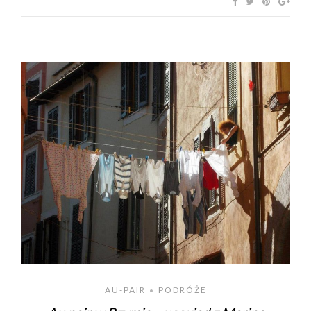
AU-PAIR
PODRÓŻE
•