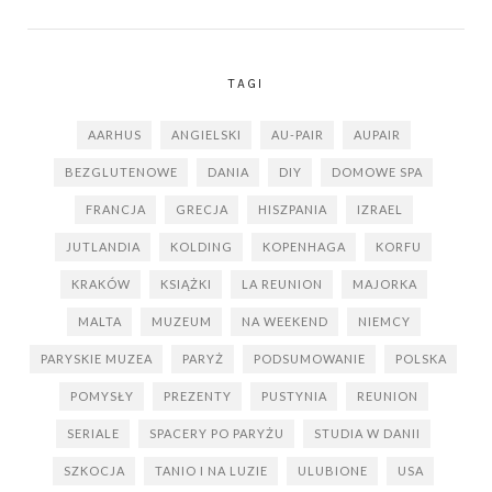
TAGI
AARHUS
ANGIELSKI
AU-PAIR
AUPAIR
BEZGLUTENOWE
DANIA
DIY
DOMOWE SPA
FRANCJA
GRECJA
HISZPANIA
IZRAEL
JUTLANDIA
KOLDING
KOPENHAGA
KORFU
KRAKÓW
KSIĄŻKI
LA REUNION
MAJORKA
MALTA
MUZEUM
NA WEEKEND
NIEMCY
PARYSKIE MUZEA
PARYŻ
PODSUMOWANIE
POLSKA
POMYSŁY
PREZENTY
PUSTYNIA
REUNION
SERIALE
SPACERY PO PARYŻU
STUDIA W DANII
SZKOCJA
TANIO I NA LUZIE
ULUBIONE
USA