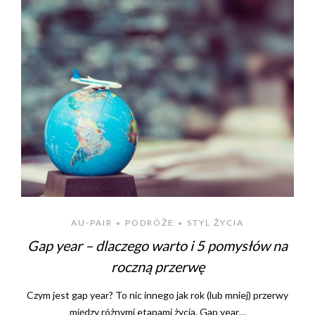
AU-PAIR
PODRÓŻE
STYL ŻYCIA
•
•
Gap year – dlaczego warto i 5 pomysłów na
roczną przerwę
Czym jest gap year? To nic innego jak rok (lub mniej) przerwy
między różnymi etapami życia. Gap year…