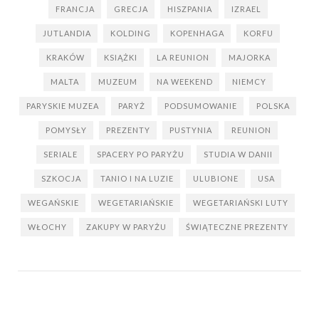
FRANCJA
GRECJA
HISZPANIA
IZRAEL
JUTLANDIA
KOLDING
KOPENHAGA
KORFU
KRAKÓW
KSIĄŻKI
LA REUNION
MAJORKA
MALTA
MUZEUM
NA WEEKEND
NIEMCY
PARYSKIE MUZEA
PARYŻ
PODSUMOWANIE
POLSKA
POMYSŁY
PREZENTY
PUSTYNIA
REUNION
SERIALE
SPACERY PO PARYŻU
STUDIA W DANII
SZKOCJA
TANIO I NA LUZIE
ULUBIONE
USA
WEGAŃSKIE
WEGETARIAŃSKIE
WEGETARIAŃSKI LUTY
WŁOCHY
ZAKUPY W PARYŻU
ŚWIĄTECZNE PREZENTY