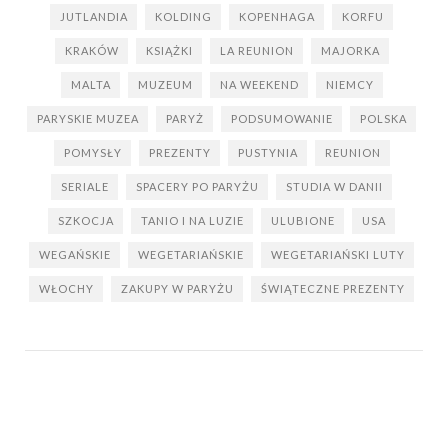
JUTLANDIA
KOLDING
KOPENHAGA
KORFU
KRAKÓW
KSIĄŻKI
LA REUNION
MAJORKA
MALTA
MUZEUM
NA WEEKEND
NIEMCY
PARYSKIE MUZEA
PARYŻ
PODSUMOWANIE
POLSKA
POMYSŁY
PREZENTY
PUSTYNIA
REUNION
SERIALE
SPACERY PO PARYŻU
STUDIA W DANII
SZKOCJA
TANIO I NA LUZIE
ULUBIONE
USA
WEGAŃSKIE
WEGETARIAŃSKIE
WEGETARIAŃSKI LUTY
WŁOCHY
ZAKUPY W PARYŻU
ŚWIĄTECZNE PREZENTY