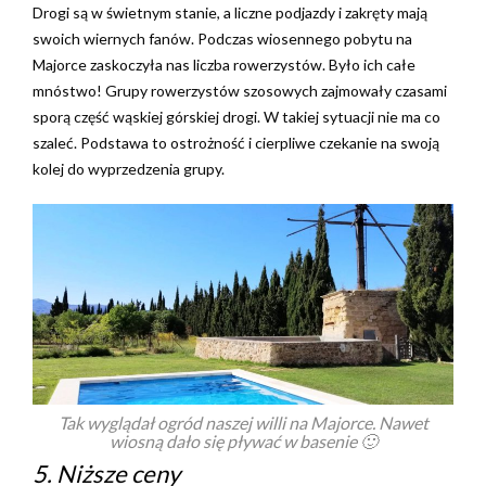
Drogi są w świetnym stanie, a liczne podjazdy i zakręty mają
swoich wiernych fanów.
Podczas wiosennego pobytu na
Majorce zaskoczyła nas liczba rowerzystów. Było ich całe
mnóstwo! Grupy rowerzystów szosowych zajmowały czasami
sporą część wąskiej górskiej drogi. W takiej sytuacji nie ma co
szaleć. Podstawa to ostrożność i cierpliwe czekanie na swoją
kolej do wyprzedzenia grupy.
Tak wyglądał ogród naszej willi na Majorce. Nawet
wiosną dało się pływać w basenie 🙂
5. Niższe ceny