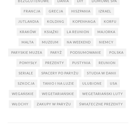
BEZGLUTENOWE
DANIA
DIY
DOMOWE SPA
FRANCJA
GRECJA
HISZPANIA
IZRAEL
JUTLANDIA
KOLDING
KOPENHAGA
KORFU
KRAKÓW
KSIĄŻKI
LA REUNION
MAJORKA
MALTA
MUZEUM
NA WEEKEND
NIEMCY
PARYSKIE MUZEA
PARYŻ
PODSUMOWANIE
POLSKA
POMYSŁY
PREZENTY
PUSTYNIA
REUNION
SERIALE
SPACERY PO PARYŻU
STUDIA W DANII
SZKOCJA
TANIO I NA LUZIE
ULUBIONE
USA
WEGAŃSKIE
WEGETARIAŃSKIE
WEGETARIAŃSKI LUTY
WŁOCHY
ZAKUPY W PARYŻU
ŚWIĄTECZNE PREZENTY