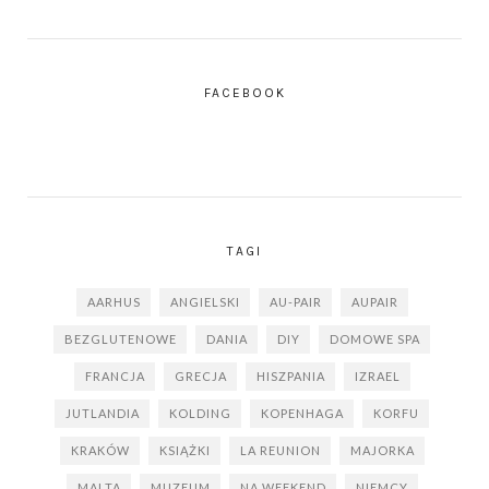
FACEBOOK
TAGI
AARHUS
ANGIELSKI
AU-PAIR
AUPAIR
BEZGLUTENOWE
DANIA
DIY
DOMOWE SPA
FRANCJA
GRECJA
HISZPANIA
IZRAEL
JUTLANDIA
KOLDING
KOPENHAGA
KORFU
KRAKÓW
KSIĄŻKI
LA REUNION
MAJORKA
MALTA
MUZEUM
NA WEEKEND
NIEMCY