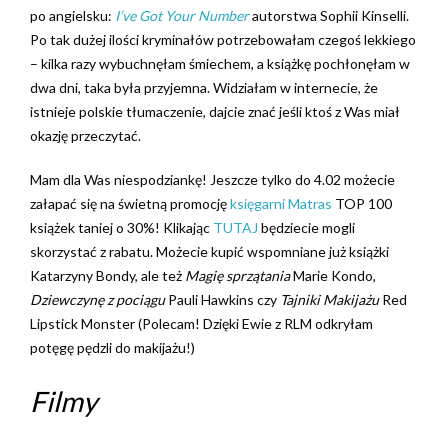
po angielsku:
I’ve Got Your Number
autorstwa Sophii Kinselli.
Po tak dużej ilości kryminałów potrzebowałam czegoś lekkiego
– kilka razy wybuchnęłam śmiechem, a książkę pochłonęłam w
dwa dni, taka była przyjemna. Widziałam w internecie, że
istnieje polskie tłumaczenie, dajcie znać jeśli ktoś z Was miał
okazję przeczytać.
Mam dla Was niespodziankę! Jeszcze tylko do 4.02 możecie
załapać się na świetną promocję
księgarni Matras
TOP 100
książek taniej o 30%! Klikając
TUTAJ
będziecie mogli
skorzystać z rabatu. Możecie kupić wspomniane już książki
Katarzyny Bondy, ale też
Magię sprzątania
Marie Kondo,
Dziewczynę z pociągu
Pauli Hawkins czy
Tajniki Makijażu
Red
Lipstick Monster (Polecam! Dzięki Ewie z RLM odkryłam
potęgę pędzli do makijażu!)
Filmy