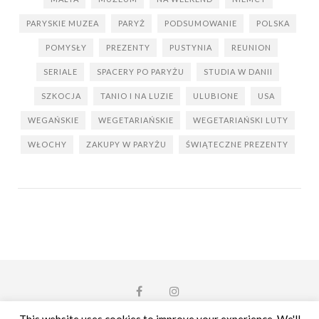
PARYSKIE MUZEA
PARYŻ
PODSUMOWANIE
POLSKA
POMYSŁY
PREZENTY
PUSTYNIA
REUNION
SERIALE
SPACERY PO PARYŻU
STUDIA W DANII
SZKOCJA
TANIO I NA LUZIE
ULUBIONE
USA
WEGAŃSKIE
WEGETARIAŃSKIE
WEGETARIAŃSKI LUTY
WŁOCHY
ZAKUPY W PARYŻU
ŚWIĄTECZNE PREZENTY
This website uses cookies to improve your experience. We'll