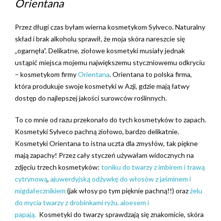
Orientana
Przez długi czas byłam wierna kosmetykom Sylveco. Naturalny
skład i brak alkoholu sprawił, że moja skóra nareszcie się
„ogarnęła”. Delikatne, ziołowe kosmetyki musiały jednak
ustąpić miejsca mojemu największemu styczniowemu odkryciu
– kosmetykom firmy
Orientana
. Orientana to polska firma,
która produkuje swoje kosmetyki w Azji, gdzie mają łatwy
dostęp do najlepszej jakości surowców roślinnych.
To co mnie od razu przekonało do tych kosmetyków to zapach.
Kosmetyki Sylveco pachną ziołowo, bardzo delikatnie.
Kosmetyki Orientana to istna uczta dla zmysłów, tak piękne
mają zapachy! Przez cały styczeń używałam widocznych na
zdjęciu trzech kosmetyków:
toniku do twarzy z imbirem i trawą
cytrynową
,
ajuwerdyjską odżywkę do włosów z jaśminem i
migdałecznikiem
(jak włosy po tym pięknie pachną!!) oraz
żelu
do mycia twarzy z drobinkami ryżu, aloesem i
papają.
Kosmetyki do twarzy sprawdzają się znakomicie, skóra