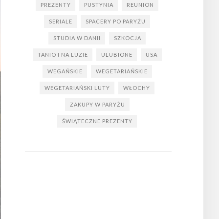
PREZENTY
PUSTYNIA
REUNION
SERIALE
SPACERY PO PARYŻU
STUDIA W DANII
SZKOCJA
TANIO I NA LUZIE
ULUBIONE
USA
WEGAŃSKIE
WEGETARIAŃSKIE
WEGETARIAŃSKI LUTY
WŁOCHY
ZAKUPY W PARYŻU
ŚWIĄTECZNE PREZENTY