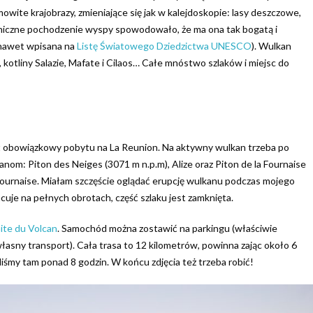
ite krajobrazy, zmieniające się jak w kalejdoskopie: lasy deszczowe,
niczne pochodzenie wyspy spowodowało, że ma ona tak bogatą i
a nawet wpisana na
Listę Światowego Dziedzictwa UNESCO
). Wulkan
, kotliny Salazie, Mafate i Cilaos… Całe mnóstwo szlaków i miejsc do
kt obowiązkowy pobytu na La Reunion. Na aktywny wulkan trzeba po
om: Piton des Neiges (3071 m n.p.m), Alize oraz Piton de la Fournaise
a Fournaise. Miałam szczęście oglądać erupcję wulkanu podczas mojego
uje na pełnych obrotach, część szlaku jest zamknięta.
ite du Volcan
. Samochód można zostawić na parkingu (właściwie
asny transport). Cała trasa to 12 kilometrów, powinna zając około 6
iliśmy tam ponad 8 godzin. W końcu zdjęcia też trzeba robić!