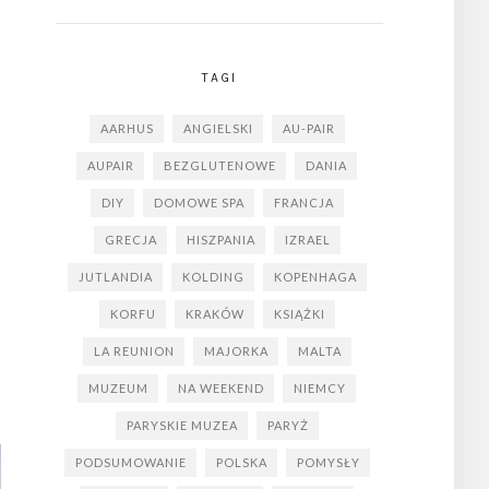
TAGI
AARHUS
ANGIELSKI
AU-PAIR
AUPAIR
BEZGLUTENOWE
DANIA
DIY
DOMOWE SPA
FRANCJA
GRECJA
HISZPANIA
IZRAEL
JUTLANDIA
KOLDING
KOPENHAGA
KORFU
KRAKÓW
KSIĄŻKI
LA REUNION
MAJORKA
MALTA
MUZEUM
NA WEEKEND
NIEMCY
PARYSKIE MUZEA
PARYŻ
PODSUMOWANIE
POLSKA
POMYSŁY