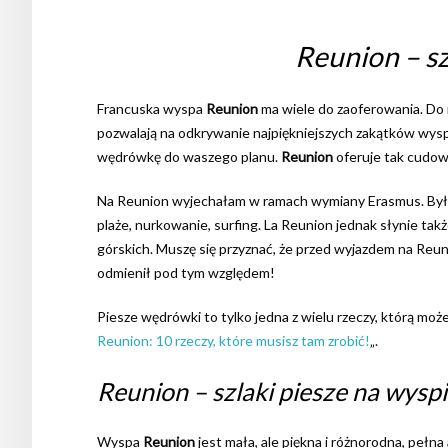
Reunion – sz
Francuska wyspa
Reunion
ma wiele do zaoferowania. Do 
pozwalają na odkrywanie najpiękniejszych zakątków wyspy
wędrówkę do waszego planu.
Reunion
oferuje tak cudo
Na Reunion wyjechałam w ramach wymiany Erasmus. Było s
plaże, nurkowanie, surfing. La Reunion jednak słynie ta
górskich. Muszę się przyznać, że przed wyjazdem na Reun
odmienił pod tym względem!
Piesze wędrówki to tylko jedna z wielu rzeczy, którą mo
Reunion: 10 rzeczy, które musisz tam zrobić!
„.
Reunion – szlaki piesze na wysp
Wyspa
Reunion
jest mała, ale piękna i różnorodna, pełn