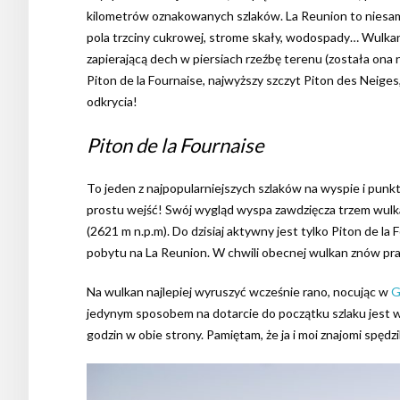
kilometrów oznakowanych szlaków. La Reunion to niesamow
pola trzciny cukrowej, strome skały, wodospady… Wulka
zapierającą dech w piersiach rzeźbę terenu (została on
Piton de la Fournaise, najwyższy szczyt Piton des Neiges
odkrycia!
Piton de la Fournaise
To jeden z najpopularniejszych szlaków na wyspie i pun
prostu wejść! Swój wygląd wyspa zawdzięcza trzem wulkan
(2621 m n.p.m). Do dzisiaj aktywny jest tylko Piton de l
pobytu na La Reunion. W chwili obecnej wulkan znów prac
Na wulkan najlepiej wyruszyć wcześnie rano, nocując w
G
jedynym sposobem na dotarcie do początku szlaku jest wł
godzin w obie strony. Pamiętam, że ja i moi znajomi spędz