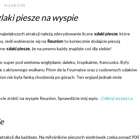
PODRÓŻE
laki piesze na wyspie
największych atrakcji należą zdecydowanie liczne
szlaki piesze
, które
. Jeśli wybieracie się na
Reunion
to koniecznie dodajcie pieszą
wne
szlaki piesze
, że na pewno każdy znajdzie coś dla siebie!
uper pod wieloma względami, daleko, tropikalnie, francusko. Były
kże z aktywnego wulkanu Piton de la Fournaise oraz z cudownych szlaków
ion nie była fanką chodzenia po górach. Ten wyjazd jednak mnie
żecie zrobić na wyspie Reunion. Sprawdźcie mój wpis:
„Odkryj wyspę La
ie
a atrakcji dla każdego. Na miłośników pieszych wędrówek czeka ponad 900