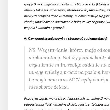
grupy B, w szczególności witaminy B2 oraz B12 (której 
objawy takie jak: zmęczenie, pleśniawki w jamie ustnej, z
niewystarczająca ilość witaminy B12 manifestuje się głó
chodu, upośledzone odczuwanie bólu, zawroty głowy. Dl
wapnia i witamin z grupy B.
A: Czy wegetarianie powinni stosować suplementację?
NS: Wegetarianie, którzy mają odpo
suplementacji. Należy jednak kontro
organizmie m.in. robiąc badanie na ż
uwagę należy zwrócić na poziom hem
hemoglobina oraz MCV będą obniżon
niedoborze żelaza.
Poza tym często mówi się o niedoborach witaminy D nawe
odpowiednią ilość witaminy D, która jest syntetyzowana p