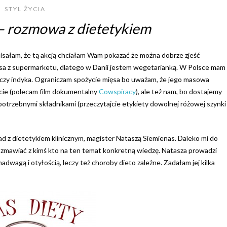
STYL ŻYCIA
– rozmowa z dietetykiem
isałam, że tą akcją chciałam Wam pokazać że można dobrze zjeść
mięsa z supermarketu, dlatego w Danii jestem wegetarianką. W Polsce mam
a czy indyka. Ograniczam spożycie mięsa bo uważam, że jego masowa
ecie (polecam film dokumentalny
Cowspiracy
), ale też nam, bo dostajemy
otrzebnymi składnikami (przeczytajcie etykiety dowolnej różowej szynki
d z dietetykiem klinicznym, magister Nataszą Siemienas. Daleko mi do
zmawiać z kimś kto na ten temat konkretną wiedzę. Natasza prowadzi
dwagą i otyłością, leczy też choroby dieto zależne. Zadałam jej kilka