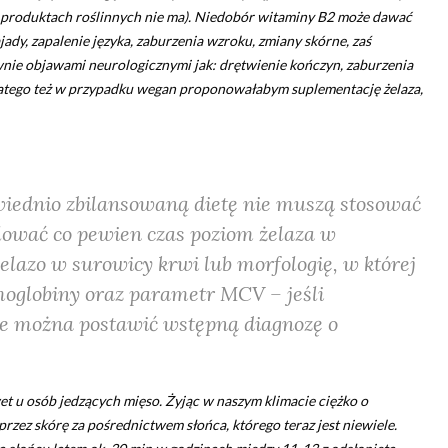
w produktach roślinnych nie ma). Niedobór witaminy B2 może dawać
ajady, zapalenie języka, zaburzenia wzroku, zmiany skórne, zaś
wnie objawami neurologicznymi jak: drętwienie kończyn, zaburzenia
atego też w przypadku wegan proponowałabym suplementację żelaza,
wiednio zbilansowaną dietę nie muszą stosować
lować co pewien czas poziom żelaza w
elazo w surowicy krwi lub morfologię, w której
oglobiny oraz parametr MCV – jeśli
e można postawić wstępną diagnozę o
t u osób jedzących mięso. Żyjąc w naszym klimacie ciężko o
rzez skórę za pośrednictwem słońca, którego teraz jest niewiele.