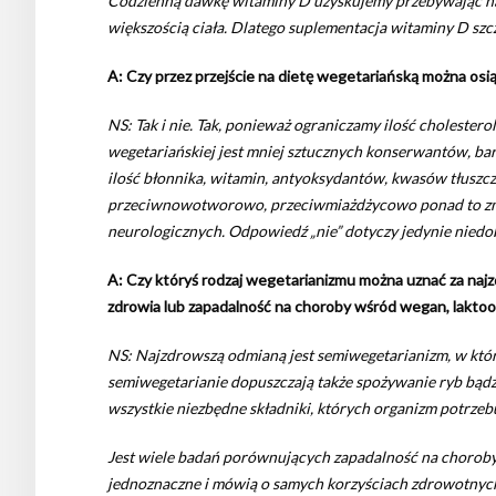
Codzienną dawkę witaminy D uzyskujemy przebywając na 
większością ciała. Dlatego suplementacja witaminy D sz
A: Czy przez przejście na dietę wegetariańską można os
NS: Tak i nie. Tak, ponieważ ograniczamy ilość cholester
wegetariańskiej jest mniej sztucznych konserwantów, ba
ilość błonnika, witamin, antyoksydantów, kwasów tłuszc
przeciwnowotworowo, przeciwmiażdżycowo ponad to zmni
neurologicznych. Odpowiedź „nie” dotyczy jedynie niedo
A: Czy któryś rodzaj wegetarianizmu można uznać za na
zdrowia lub zapadalność na choroby wśród wegan, lakto
NS: Najzdrowszą odmianą jest semiwegetarianizm, w któr
semiwegetarianie dopuszczają także spożywanie ryb bądź 
wszystkie niezbędne składniki, których organizm potrzeb
Jest wiele badań porównujących zapadalność na choroby
jednoznaczne i mówią o samych korzyściach zdrowotnych 