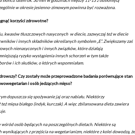
słońcu latem ok. 30 min w godzinach między 11-13 z odsłoniętą
czególnie w okresie jesienno-zimowym powinna być rozważona.
iągnąć korzyści zdrowotne?
olu, kwasów tłuszczowych nasyconych w diecie, zazwyczaj też w diecie
rwników i innych składników określanych symbolem „E”. Zwiększamy zaś
zowych nienasyconych i innych związków, które działają
ejszają ryzyko wystąpienia innych schorzeń w tym także
borów i ich skutków, o których wspomniałam.
jzdrowszy? Czy zostały może przeprowadzone badania porównujące stan
owowegetarian i osób jedzących mięso?
ym dopuszcza się spożywanie jaj oraz nabiału. Niektórzy
też mięsa białego (indyk, kurczak). A więc zbilansowana dieta zawiera
uje.
 wśród osób będących na poszczególnych dietach. Niektóre są
wynikających z przejścia na wegetarianizm, niektóre z kolei dowodzą, że