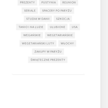
PREZENTY
PUSTYNIA
REUNION
SERIALE
SPACERY PO PARYŻU
STUDIA W DANII
SZKOCJA
TANIO I NA LUZIE
ULUBIONE
USA
WEGAŃSKIE
WEGETARIAŃSKIE
WEGETARIAŃSKI LUTY
WŁOCHY
ZAKUPY W PARYŻU
ŚWIĄTECZNE PREZENTY