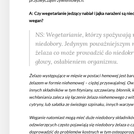
przyzwyczajeń żywieniowych.
A: Czy wegetarianie jedzący nabiał i jajka narażeni są n
wegan?
NS: Wegetarianie, którzy spożywają n
niedobory. Jedynym poważniejszym n
żelaza co może prowadzić do niedokr
głowy, osłabieniem organizmu.
Żelazo występujące w mięsie w postaci hemowej jest bard
żelazem w formie niehemowej – ciężej przyswajalnej. Ows
innych składników w tym fityniany, szczawiany, błonnik,
wchłaniania zaleca się łączenie żelaza niehemowego z wi
cytryny, lub sałatka ze świeżego szpinaku, innych warzyw 
Weganie natomiast mogą mieć duże niedobory składnik
odzwierzęcych często pojawiają się niedobory żelaza o 
doprowadzić do problemów kostnych w tym osteoporozy.