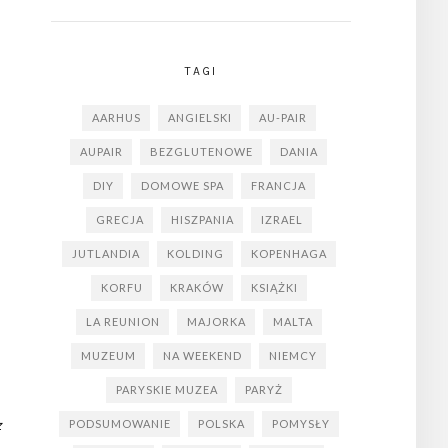
TAGI
AARHUS
ANGIELSKI
AU-PAIR
AUPAIR
BEZGLUTENOWE
DANIA
DIY
DOMOWE SPA
FRANCJA
GRECJA
HISZPANIA
IZRAEL
JUTLANDIA
KOLDING
KOPENHAGA
KORFU
KRAKÓW
KSIĄŻKI
LA REUNION
MAJORKA
MALTA
MUZEUM
NA WEEKEND
NIEMCY
PARYSKIE MUZEA
PARYŻ
z
PODSUMOWANIE
POLSKA
POMYSŁY