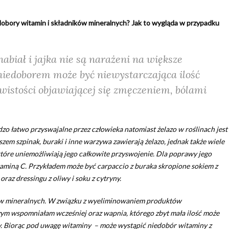
iedobory witamin i składników mineralnych? Jak to wygląda w przypadku
abiał i jajka nie są narażeni na większe
iedoborem może być niewystarczająca ilość
wistości objawiającej się zmęczeniem, bólami
zo łatwo przyswajalne przez człowieka natomiast żelazo w roślinach jest
zem szpinak, buraki i inne warzywa zawierają żelazo, jednak także wiele
 które uniemożliwiają jego całkowite przyswojenie. Dla poprawy jego
taminą C. Przykładem może być carpaccio z buraka skropione sokiem z
oraz dressingu z oliwy i soku z cytryny.
ów mineralnych. W związku z wyeliminowaniem produktów
czym wspomniałam wcześniej oraz wapnia, którego zbyt mała ilość może
 Biorąc pod uwagę witaminy – może wystąpić niedobór witaminy z