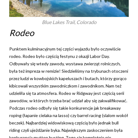
Blue Lakes Trail, Colorado
Rodeo
Punktem kulminacyjnym tej części wyjazdu było oczywiście
rodeo. Rodeo było częścią festynu z okazji Labor Day.
Odbywały się wtedy zawody, wystawa zwierząt rolniczych,
była też impreza w remizie! Siedzieliśmy na trybunach otoczeni
przez ludzi w kowbojskich kapeluszach i butach, którzy gorąco
kibicowali wszystkim zawodniczkom i zawodnikom. Nam też
udzieliła się ta atmosfera. Rodeo w Ridgway jest częścią serii
zawodów, w których trzeba brać udział aby się zakwalifikować.
Podczas rodeo odbyły się takie konkurencje jak breakaway
roping (łapanie cielaka na lasso) czy barrel racing (slalom wokół
beczek). Najbardziej widowiskową częścią było jednak bull
riding czyli ujeżdżanie byka. Największym zaskoczeniem była
konkurencja mutton busting. Tego się kompletnie nie