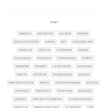
TAGI
AARHUS
ANGIELSKI
AU-PAIR
AUPAIR
BEZGLUTENOWE
DANIA
DIY
DOMOWE SPA
FRANCJA
GRECJA
HISZPANIA
IZRAEL
JUTLANDIA
KOLDING
KOPENHAGA
KORFU
KRAKÓW
KSIĄŻKI
LA REUNION
MAJORKA
MALTA
MUZEUM
NA WEEKEND
NIEMCY
PARYSKIE MUZEA
PARYŻ
PODSUMOWANIE
POLSKA
POMYSŁY
PREZENTY
PUSTYNIA
REUNION
SERIALE
SPACERY PO PARYŻU
STUDIA W DANII
SZKOCJA
TANIO I NA LUZIE
ULUBIONE
USA