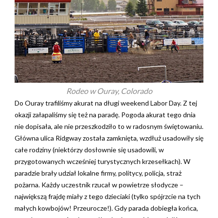
Rodeo w Ouray, Colorado
Do Ouray trafiliśmy akurat na długi weekend Labor Day. Z tej
okazji załapaliśmy się też na paradę. Pogoda akurat tego dnia
nie dopisała, ale nie przeszkodziło to w radosnym świętowaniu.
Główna ulica Ridgway została zamknięta, wzdłuż usadowiły się
całe rodziny (niektórzy dosłownie się usadowili, w
przygotowanych wcześniej turystycznych krzesełkach). W
paradzie brały udział lokalne firmy, politycy, policja, straż
pożarna. Każdy uczestnik rzucał w powietrze słodycze –
największą frajdę miały z tego dzieciaki (tylko spójrzcie na tych
małych kowbojów! Przeurocze!). Gdy parada dobiegła końca,