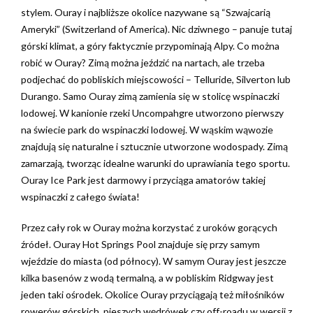
stylem. Ouray i najbliższe okolice nazywane są “Szwajcarią
Ameryki” (Switzerland of America). Nic dziwnego – panuje tutaj
górski klimat, a góry faktycznie przypominają Alpy. Co można
robić w Ouray? Zimą można jeździć na nartach, ale trzeba
podjechać do pobliskich miejscowości – Telluride, Silverton lub
Durango. Samo Ouray zimą zamienia się w stolicę wspinaczki
lodowej. W kanionie rzeki Uncompahgre utworzono pierwszy
na świecie park do wspinaczki lodowej. W wąskim wąwozie
znajdują się naturalne i sztucznie utworzone wodospady. Zimą
zamarzają, tworząc idealne warunki do uprawiania tego sportu.
Ouray Ice Park jest darmowy i przyciąga amatorów takiej
wspinaczki z całego świata!
Przez cały rok w Ouray można korzystać z uroków gorących
źródeł. Ouray Hot Springs Pool znajduje się przy samym
wjeździe do miasta (od północy). W samym Ouray jest jeszcze
kilka basenów z wodą termalną, a w pobliskim Ridgway jest
jeden taki ośrodek. Okolice Ouray przyciągają też miłośników
rowerów górskich, pieszych wędrówek czy off-roadu w wersji z