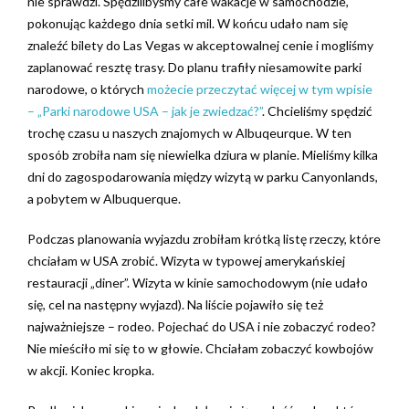
nie sprawdzi. Spędzilibyśmy całe wakacje w samochodzie,
pokonując każdego dnia setki mil.
W końcu udało nam się
znaleźć bilety do Las Vegas w akceptowalnej cenie i mogliśmy
zaplanować resztę trasy. Do planu trafiły niesamowite parki
narodowe, o których
możecie przeczytać więcej w tym wpisie
– „Parki narodowe USA – jak je zwiedzać?”
. Chcieliśmy spędzić
trochę czasu u naszych znajomych w Albuqeurque. W ten
sposób zrobiła nam się niewielka dziura w planie. Mieliśmy kilka
dni do zagospodarowania między wizytą w parku Canyonlands,
a pobytem w Albuquerque.
Podczas planowania wyjazdu zrobiłam krótką listę rzeczy, które
chciałam w USA zrobić. Wizyta w typowej amerykańskiej
restauracji „diner”. Wizyta w kinie samochodowym (nie udało
się, cel na następny wyjazd). Na liście pojawiło się też
najważniejsze – rodeo. Pojechać do USA i nie zobaczyć rodeo?
Nie mieściło mi się to w głowie. Chciałam zobaczyć kowbojów
w akcji. Koniec kropka.