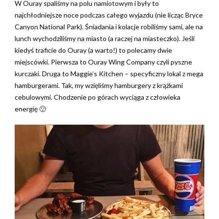
W Ouray spaliśmy na polu namiotowym i były to
najchłodniejsze noce podczas całego wyjazdu (nie licząc Bryce
Canyon National Park). Śniadania i kolacje robiliśmy sami, ale na
lunch wychodziliśmy na miasto (a raczej na miasteczko). Jeśli
kiedyś traficie do Ouray (a warto!) to polecamy dwie
miejscówki. Pierwsza to Ouray Wing Company czyli pyszne
kurczaki. Druga to Maggie’s Kitchen – specyficzny lokal z mega
hamburgerami. Tak, my wzięliśmy hamburgery z krążkami
cebulowymi. Chodzenie po górach wyciąga z człowieka
energię 🙂