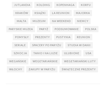
JUTLANDIA
KOLDING
KOPENHAGA
KORFU
KRAKÓW
KSIĄŻKI
LA REUNION
MAJORKA
MALTA
MUZEUM
NA WEEKEND
NIEMCY
PARYSKIE MUZEA
PARYŻ
PODSUMOWANIE
POLSKA
POMYSŁY
PREZENTY
PUSTYNIA
REUNION
SERIALE
SPACERY PO PARYŻU
STUDIA W DANII
SZKOCJA
TANIO I NA LUZIE
ULUBIONE
USA
WEGAŃSKIE
WEGETARIAŃSKIE
WEGETARIAŃSKI LUTY
WŁOCHY
ZAKUPY W PARYŻU
ŚWIĄTECZNE PREZENTY