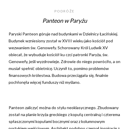
PODRÓŻE
Panteon w Paryżu
Paryski Panteon góruje nad budynkami w Dzielnicy Łacińskiej.
Budynek wzniesiony został w XVIII wieku jako kościół pod
wezwaniem św. Genowefy. Schorowany Król Ludwik XV
obiecał, że wybuduje kościół ku czci patronki Paryża, św.
Genowefy, jeśli wyzdrowieje. Zdrowie do niego powróciło, a on
musiał spełnić obietnicę. Uczynił to, pomimo problemów
finansowych królestwa. Budowa przeciągała się, finalnie
pochłonęła więcej funduszy niż myślano.
Panteon zaliczyć można do stylu neoklasycznego. Zbudowany
został na planie krzyża greckiego z kopułą centralną i czterema
spłaszczonymi kopułami bocznymi oraz z kolumnowym
portykiem wejściowym. Architekt podobno czerpał inspirację z