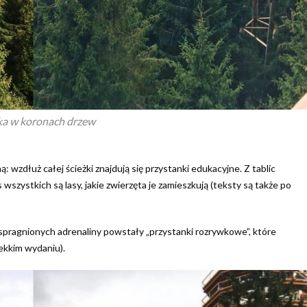
ka w koronach drzew
: wzdłuż całej ścieżki znajdują się przystanki edukacyjne. Z tablic
 wszystkich są lasy, jakie zwierzęta je zamieszkują (teksty są także po
 spragnionych adrenaliny powstały „przystanki rozrywkowe”, które
lekkim wydaniu).