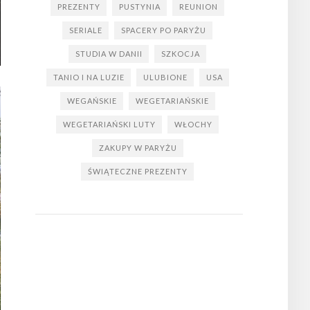
PREZENTY
PUSTYNIA
REUNION
SERIALE
SPACERY PO PARYŻU
STUDIA W DANII
SZKOCJA
TANIO I NA LUZIE
ULUBIONE
USA
WEGAŃSKIE
WEGETARIAŃSKIE
WEGETARIAŃSKI LUTY
WŁOCHY
ZAKUPY W PARYŻU
ŚWIĄTECZNE PREZENTY