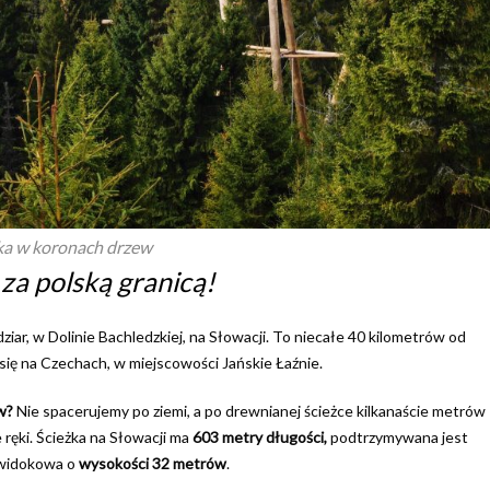
ka w koronach drzew
za polską granicą!
ziar, w Dolinie Bachledzkiej, na Słowacji. To niecałe 40 kilometrów od
się na Czechach, w miejscowości Jańskie Łaźnie.
ew?
Nie spacerujemy po ziemi, a po drewnianej ścieżce kilkanaście metrów
ręki. Ścieżka na Słowacji ma
603 metry długości,
podtrzymywana jest
a widokowa o
wysokości 32 metrów
.