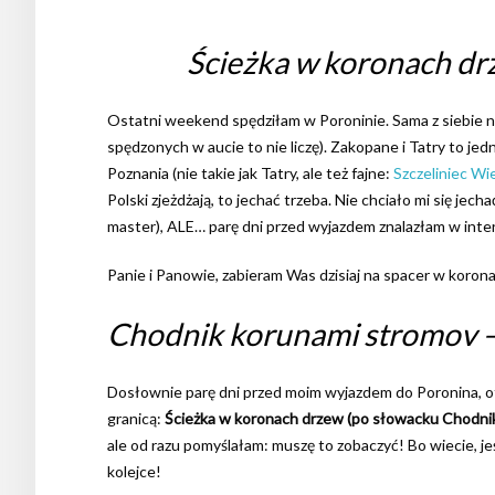
Ścieżka w koronach drz
Ostatni weekend spędziłam w Poroninie. Sama z siebie nie
spędzonych w aucie to nie liczę). Zakopane i Tatry to jedn
Poznania (nie takie jak Tatry, ale też fajne:
Szczeliniec Wie
Polski zjeżdżają, to jechać trzeba. Nie chciało mi się jec
master), ALE… parę dni przed wyjazdem znalazłam w inte
Panie i Panowie, zabieram Was dzisiaj na spacer w koron
Chodnik korunami stromov –
Dosłownie parę dni przed moim wyjazdem do Poronina, otw
granicą:
Ścieżka w koronach drzew (po słowacku Chodni
ale od razu pomyślałam: muszę to zobaczyć! Bo wiecie, je
kolejce!