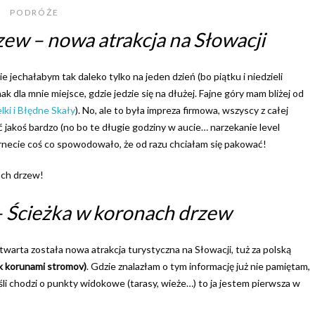
PODRÓŻE
ew – nowa atrakcja na Słowacji
 jechałabym tak daleko tylko na jeden dzień (bo piątku i niedzieli
ak dla mnie miejsce, gdzie jedzie się na dłużej. Fajne góry mam bliżej od
lki i Błędne Skały
). No, ale to była impreza firmowa, wszyscy z całej
hać jakoś bardzo (no bo te długie godziny w aucie… narzekanie level
rnecie coś co spowodowało, że od razu chciałam się pakować!
ach drzew!
 Ścieżka w koronach drzew
arta została nowa atrakcja turystyczna na Słowacji, tuż za polską
k korunami stromov)
. Gdzie znalazłam o tym informację już nie pamiętam,
śli chodzi o punkty widokowe (tarasy, wieże…) to ja jestem pierwsza w