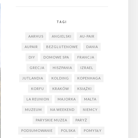
TAGI
AARHUS
ANGIELSKI
AU-PAIR
AUPAIR
BEZGLUTENOWE
DANIA
DIY
DOMOWE SPA
FRANCJA
GRECJA
HISZPANIA
IZRAEL
JUTLANDIA
KOLDING
KOPENHAGA
KORFU
KRAKÓW
KSIĄŻKI
LA REUNION
MAJORKA
MALTA
MUZEUM
NA WEEKEND
NIEMCY
PARYSKIE MUZEA
PARYŻ
PODSUMOWANIE
POLSKA
POMYSŁY