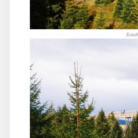
Ścież