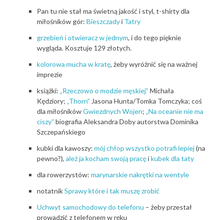
Pan tu nie stał ma świetną jakość i styl, t-shirty dla
miłośników gór:
Bieszczady
i
Tatry
grzebień i otwieracz w jednym
, i do tego pięknie
wygląda. Kosztuje 129 złotych.
kolorowa mucha w kratę
, żeby wyróżnić się na ważnej
imprezie
książki:
„Rzeczowo o modzie męskiej”
Michała
Kędziory;
„Thorn”
Jasona Hunta/Tomka Tomczyka; coś
dla miłośników
Gwiezdnych Wojen
;
„Na oceanie nie ma
ciszy”
biografia Aleksandra Doby autorstwa Dominika
Szczepańskiego
kubki dla kawoszy:
mój chłop wszystko potrafi lepiej
(na
pewno?),
ależ ja kocham swoją pracę
i
kubek dla taty
dla rowerzystów:
marynarskie nakrętki na wentyle
notatnik
Sprawy które i tak muszę zrobić
Uchwyt samochodowy do telefonu
– żeby przestał
prowadzić z telefonem w ręku