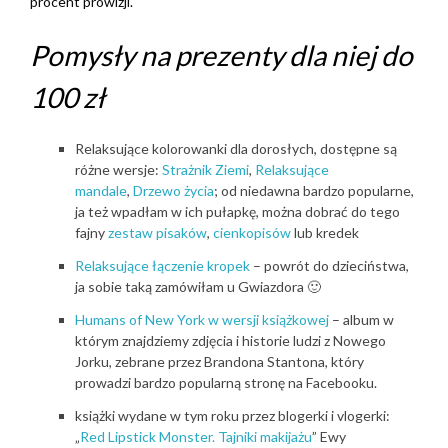
procent prowizji.
Pomysły na prezenty dla niej do
100 zł
Relaksujące kolorowanki dla dorosłych, dostępne są
różne wersje:
Strażnik Ziemi
,
Relaksujące
mandale
,
Drzewo życia
; od niedawna bardzo popularne,
ja też wpadłam w ich pułapkę, można dobrać do tego
fajny
zestaw pisaków
,
cienkopisów
lub kredek
Relaksujące łączenie kropek
– powrót do dzieciństwa,
ja sobie taką zamówiłam u Gwiazdora 🙂
Humans of New York w wersji książkowej
– album w
którym znajdziemy zdjęcia i historie ludzi z Nowego
Jorku, zebrane przez Brandona Stantona, który
prowadzi bardzo popularną stronę na Facebooku.
książki wydane w tym roku przez blogerki i vlogerki:
„
Red Lipstick Monster. Tajniki makijażu
” Ewy