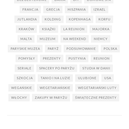
FRANCJA
GRECJA
HISZPANIA
IZRAEL
JUTLANDIA
KOLDING
KOPENHAGA
KORFU
KRAKÓW
KSIĄŻKI
LA REUNION
MAJORKA
MALTA
MUZEUM
NA WEEKEND
NIEMCY
PARYSKIE MUZEA
PARYŻ
PODSUMOWANIE
POLSKA
POMYSŁY
PREZENTY
PUSTYNIA
REUNION
SERIALE
SPACERY PO PARYŻU
STUDIA W DANII
SZKOCJA
TANIO I NA LUZIE
ULUBIONE
USA
WEGAŃSKIE
WEGETARIAŃSKIE
WEGETARIAŃSKI LUTY
WŁOCHY
ZAKUPY W PARYŻU
ŚWIĄTECZNE PREZENTY