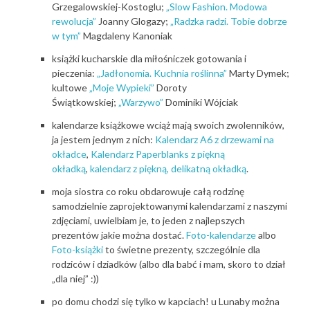
Grzegalowskiej-Kostoglu;
„Slow Fashion. Modowa
rewolucja”
Joanny Glogazy;
„Radzka radzi. Tobie dobrze
w tym”
Magdaleny Kanoniak
książki kucharskie dla miłośniczek gotowania i
pieczenia:
„Jadłonomia. Kuchnia roślinna”
Marty Dymek;
kultowe
„Moje Wypieki”
Doroty
Świątkowskiej;
„Warzywo”
Dominiki Wójciak
kalendarze książkowe wciąż mają swoich zwolenników,
ja jestem jednym z nich:
Kalendarz A6 z drzewami na
okładce
,
Kalendarz Paperblanks z piękną
okładką
,
kalendarz z piękną, delikatną okładką
.
moja siostra co roku obdarowuje całą rodzinę
samodzielnie zaprojektowanymi kalendarzami z naszymi
zdjęciami, uwielbiam je, to jeden z najlepszych
prezentów jakie można dostać.
Foto-kalendarze
albo
Foto-książki
to świetne prezenty, szczególnie dla
rodziców i dziadków (albo dla babć i mam, skoro to dział
„dla niej” :))
po domu chodzi się tylko w kapciach! u Lunaby można