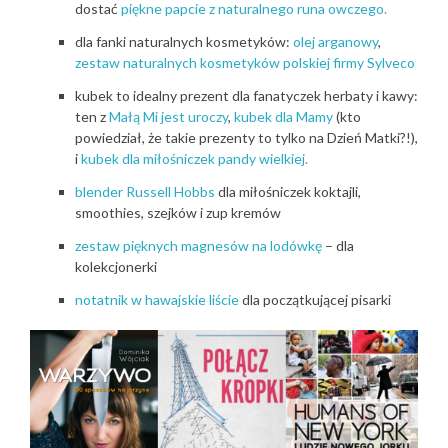
dostać
piękne papcie z naturalnego runa owczego.
dla fanki naturalnych kosmetyków:
olej arganowy
,
zestaw naturalnych kosmetyków polskiej firmy Sylveco
kubek to idealny prezent dla fanatyczek herbaty i kawy:
ten z
Małą Mi jest uroczy
,
kubek dla Mamy
(kto
powiedział, że takie prezenty to tylko na Dzień Matki?!),
i
kubek dla miłośniczek pandy wielkiej.
blender Russell Hobbs
dla miłośniczek koktajli,
smoothies, szejków i zup kremów
zestaw pięknych magnesów na lodówkę
– dla
kolekcjonerki
notatnik w hawajskie liście
dla początkującej pisarki